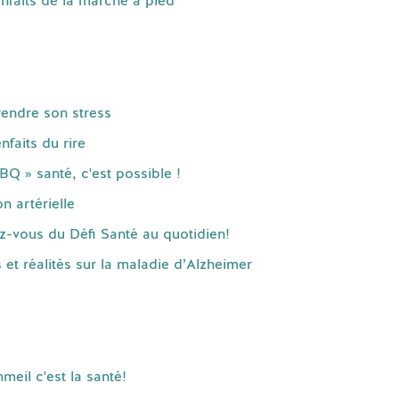
nfaits de la marche à pied
endre son stress
faits du rire
Q » santé, c'est possible !
n artérielle
z-vous du Défi Santé au quotidien!
et réalités sur la maladie d’Alzheimer
eil c'est la santé!